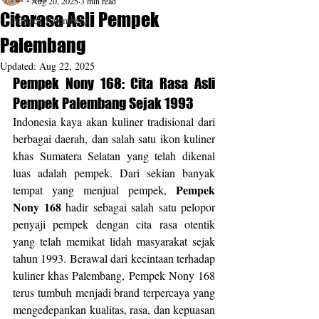
Aug 20, 2025
3 min read
Citarasa Asli Pempek
Pempek Palembang
Palembang
Updated:
Aug 22, 2025
Pempek Nony 168: Cita Rasa Asli 
Pempek Palembang Sejak 1993
Indonesia kaya akan kuliner tradisional dari 
berbagai daerah, dan salah satu ikon kuliner 
khas Sumatera Selatan yang telah dikenal 
luas adalah pempek. Dari sekian banyak 
Pempek 
tempat yang menjual pempek, 
Nony 168
 hadir sebagai salah satu pelopor 
penyaji pempek dengan cita rasa otentik 
yang telah memikat lidah masyarakat sejak 
tahun 1993. Berawal dari kecintaan terhadap 
kuliner khas Palembang, Pempek Nony 168 
terus tumbuh menjadi brand terpercaya yang 
mengedepankan kualitas, rasa, dan kepuasan 