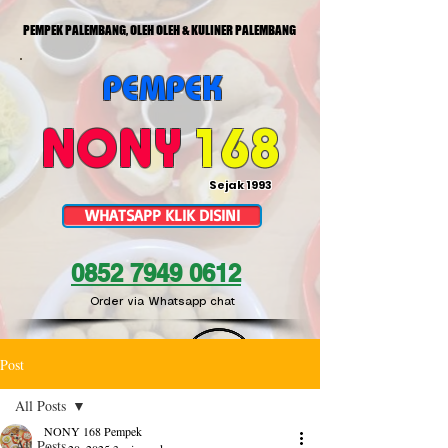
PEMPEK PALEMBANG, OLEH OLEH & KULINER PALEMBANG
PEMPEK
NONY
168
Sejak 1993
WHATSAPP KLIK DISINI
0852 7949 0612
Order via Whatsapp chat
Post
All Posts
NONY 168 Pempek
All Posts