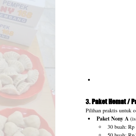
3. 
Paket Hemat / 
Pilihan praktis untuk o
Paket Nony A
 (i
30 buah: Rp
50 buah: Rp