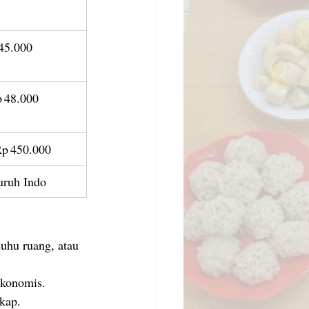
45.000
p 48.000
Rp 450.000
luruh Indo
suhu ruang, atau 
ekonomis.
kap.