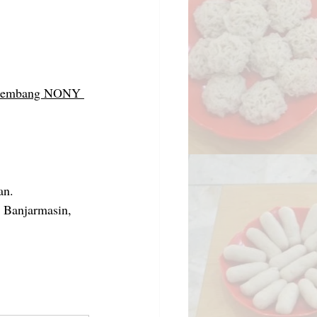
lembang NONY 
an.
 Banjarmasin, 