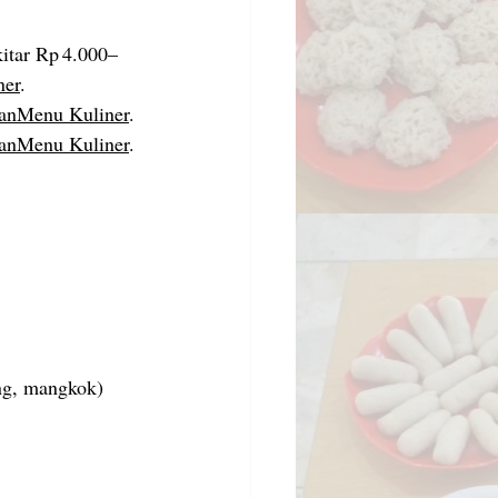
ekitar Rp 4.000–
ner
.
an
Menu Kuliner
.
an
Menu Kuliner
.
ang, mangkok)