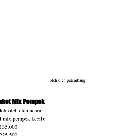
oleh oleh palembang
Paket Mix Pempek
leh-oleh atau acara:
si mix pempek kecil):
 135.000
 225.500