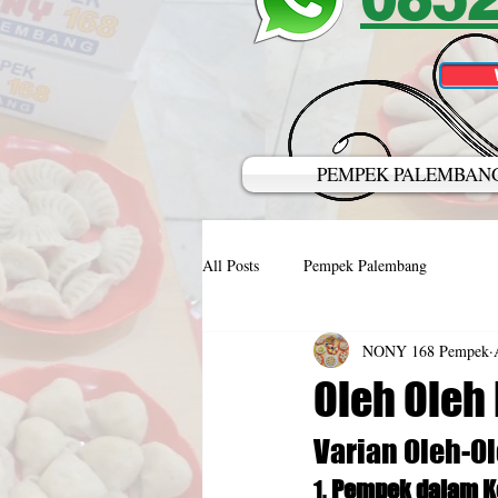
PEMPEK PALEMBAN
All Posts
Pempek Palembang
NONY 168 Pempek
Oleh Oleh
Varian Oleh-O
1. 
Pempek dalam K