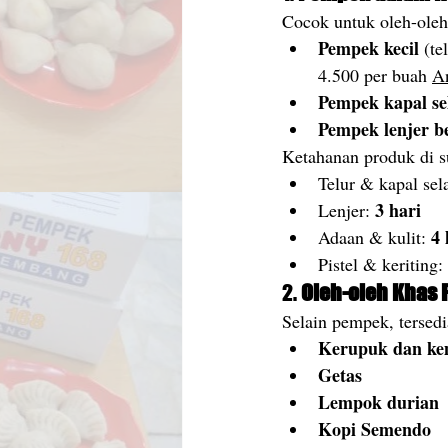
Cocok untuk oleh-oleh
Pempek kecil
 (te
4.500 per buah 
A
Pempek kapal s
Pempek lenjer b
Ketahanan produk di s
Telur & kapal sel
3 hari
Lenjer: 
4 
Adaan & kulit: 
Pistel & keriting: 
2. 
Oleh-oleh Khas
Selain pempek, tersedi
Kerupuk dan ke
Getas
Lempok durian
Kopi Semendo