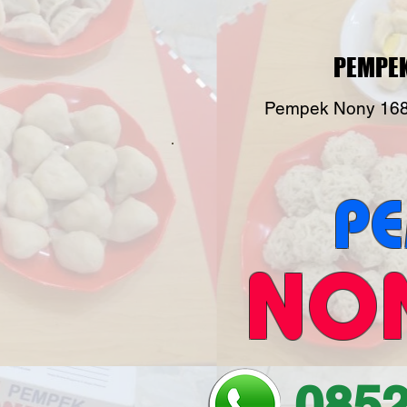
PEMPEK
Pempek Nony 168 
P
NO
0852