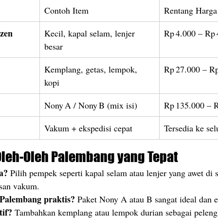
Contoh Item
Rentang Harga
zen
Kecil, kapal selam, lenjer 
Rp 4.000 – Rp 
besar
Kemplang, getas, lempok, 
Rp 27.000 – R
kopi
Nony A / Nony B (mix isi)
Rp 135.000 – 
Vakum + ekspedisi cepat
Tersedia ke se
Oleh-Oleh Palembang yang Tepat
a?
 Pilih pempek seperti kapal selam atau lenjer yang awet di 
san vakum.
 Palembang praktis?
 Paket Nony A atau B sangat ideal dan 
tif?
 Tambahkan kemplang atau lempok durian sebagai peleng