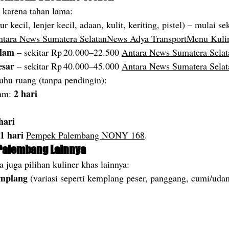
 karena tahan lama:
lur kecil, lenjer kecil, adaan, kulit, keriting, pistel) – mulai s
ntara News Sumatera Selatan
News Adya Transport
Menu Kuli
elam
 – sekitar Rp 20.000–22.500 
Antara News Sumatera Selat
esar
 – sekitar Rp 40.000–45.000 
Antara News Sumatera Selat
uhu ruang (tanpa pendingin):
2 hari
am: 
hari
1 hari
Pempek Palembang NONY 168
.
 Palembang Lainnya
a juga pilihan kuliner khas lainnya:
mplang
 (variasi seperti kemplang peser, panggang, cumi/ud