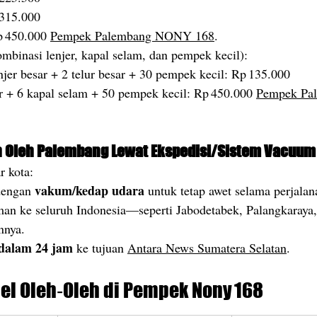
 315.000
p 450.000 
Pempek Palembang NONY 168
.
ombinasi lenjer, kapal selam, dan pempek kecil):
njer besar + 2 telur besar + 30 pempek kecil: Rp 135.000
ar + 6 kapal selam + 50 pempek kecil: Rp 450.000 
Pempek Pa
h Oleh Palembang Lewat Ekspedisi/Sistem Vacuum
r kota:
vakum/kedap udara
dengan 
 untuk tetap awet selama perjalan
man ke seluruh Indonesia—seperti Jabodetabek, Palangkaraya,
nnya.
dalam 24 jam
 ke tujuan 
Antara News Sumatera Selatan
.
el Oleh‑Oleh di Pempek Nony 168