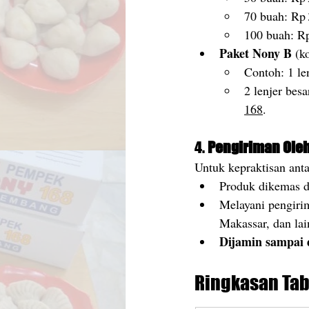
70 buah: Rp
100 buah: R
Paket Nony B
 (k
Contoh: 1 le
2 lenjer bes
168
.
4. 
Pengiriman Ole
Untuk kepraktisan anta
Produk dikemas 
Melayani pengiri
Makassar, dan lai
Dijamin sampai 
Ringkasan Tab