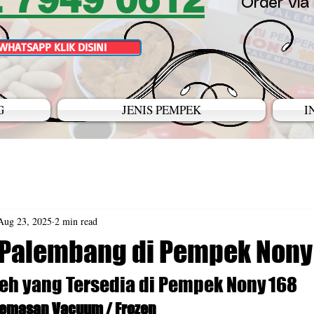
Order via
WHATSAPP KLIK DISINI
G
JENIS PEMPEK
I
Aug 23, 2025
2 min read
 Palembang di Pempek Nony
leh yang Tersedia di Pempek Nony 168
emasan Vacuum / Frozen